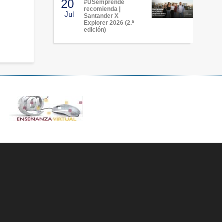
20
#USemprende
recomienda |
Jul
Santander X
Explorer 2026 (2.ª
edición)