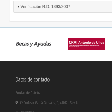
Verificación R.D. 1393/2007
Datos de contacto
Facultad de Química
C/ Profesor García González, 1, 41012 - Sevilla