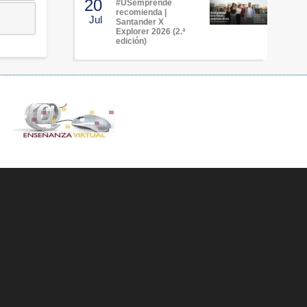
20
#USemprende
recomienda |
Jul
Santander X
Explorer 2026 (2.ª
edición)