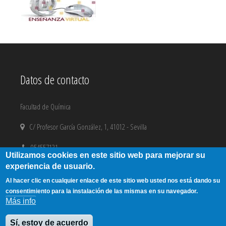
Datos de contacto
Facultad de Química
C/ Profesor García González, 1, 41012 - Sevilla
954557131
Utilizamos cookies en este sitio web para mejorar su
experiencia de usuario.
email@us.es
Al hacer clic en cualquier enlace de este sitio web usted nos está dando su
Aviso Legal
|
Copyright
consentimiento para la instalación de las mismas en su navegador.
Más info
Sí, estoy de acuerdo