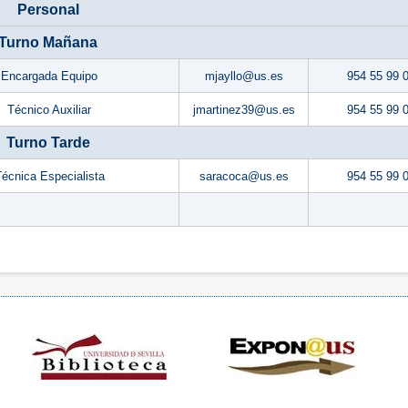
Personal
Turno Mañana
Encargada Equipo
mjayllo
@us.es
954 55 99 
Técnico Auxiliar
jmartinez39
@
us.es
954 55 99 
Turno Tarde
écnica Especialista
saracoca
@us.es
954 55 99 