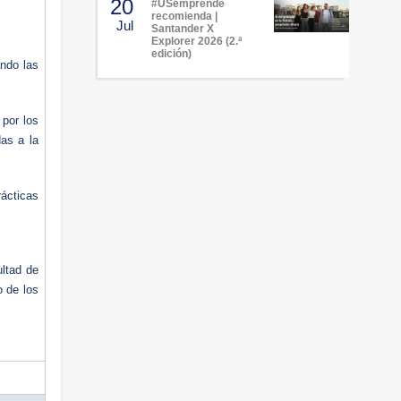
20
#USemprende
recomienda |
Jul
Santander X
Explorer 2026 (2.ª
edición)
ando las
 por los
das a la
ácticas
ultad de
o de los